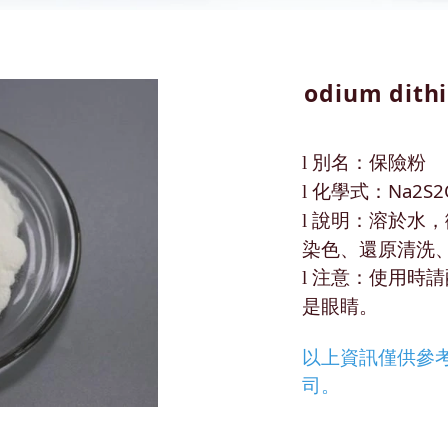
odium dithi
別名：保險粉
l
化學式：Na2S2
l
說明：溶於水，
l
染色、還原清洗
注意：使用時請
l
是眼睛。
以上資訊僅供參
司。